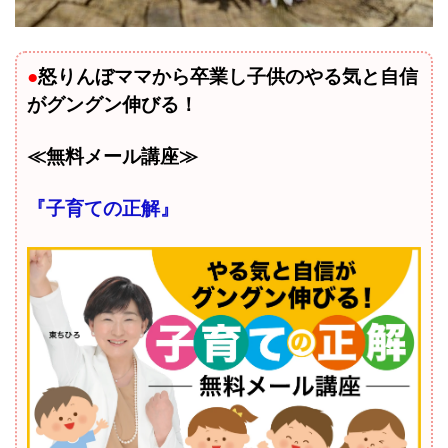
●
怒りんぼママから卒業し子供のやる気と自信
がグングン伸びる！
≪無料メール講座≫
『子育ての正解』