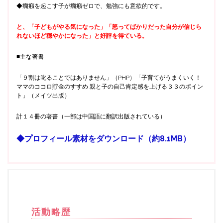
◆癇癪を起こす子が癇癪ゼロで、勉強にも意欲的です。
と、「子どもがやる気になった」「怒ってばかりだった自分が信じら
れないほど穏やかになった」と好評を得ている。
■主な著書
「９割は叱ることではありません」（PHP）「子育てがうまくいく！
ママのココロ貯金のすすめ 親と子の自己肯定感を上げる３３のポイン
ト」（メイツ出版）
計１４冊の著書（一部は中国語に翻訳出版されている）
◆プロフィール素材をダウンロード（約8.1MB）
活動略歴