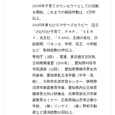
2006年子育てカウンセラーとしての活動
を開始。これまでの相談件数は、2万件
以上。
2006年東ちひろマザーズセラピー 設立
「のびのび子育て」ＰＨＰ、「ＶＥＲ
Ｙ」光文社、「Ｃomo」主婦の友社、日
経新聞、ベネッセ、学研、花王、小学館
など 取材総数50件以上。
警視庁（3回）、電通、東京都文京区私
立幼稚園連盟（500名）、愛知県刈谷市
市民講座（12回）、愛知県豊橋市男女共
同参画、愛知県私立滝学園（中学・高
校）、大和市生涯学習センター、静岡県
沼津市家庭教育学級、愛知県内公立保育
園保育士向け研修会、兵庫県加古川市家
庭教育セミナー、広島県福山市津之郷小
学校、（株）リンナイ、（株）野村不動
産など講演総数50回以上。