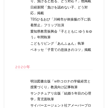
り、負けると怒る、どう対応？」他掲載
日経新聞「負けを認めない子、どう対
応」掲載
TBSひるおび「川崎市が体操服の下に肌
着禁止」フリップ出演
愛知県教育振興会『子とともに ゆう＆ゆ
う』年間執筆
こどもリビング「あんふぁん」執筆
ベネッセ「子育ての息抜きのコツ」掲載
2020年
明治図書出版「withコロナの学級経営と
授業づくり」教員向け記事執筆
サンクチュアリ出版「結婚５年目の心理
学」育児面執筆
サイバーエージェント社アメーバーブロ