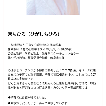
東ちひろ（ひがしちひろ）
一般社団法人.子育て心理学.協会 代表理事
株式会社 子育て心理学オフィスひがし 代表取締役
公認心理師 学校心理士 愛知県スクールカウンセラー
元小学校教諭、教育委員会勤務 岐阜市在住
心理学とコーチングから独自に開発した
「ココロ貯金」
をベースに組
み立てた子育て心理学講座、子育て電話相談を行い、これまでに
２万
件以上
の実績がある。
どんなお母さんも無理なく取り組める仕組みと具体的な方法で、即効
性があると評判なココロ貯金講座・カウンセラー養成講座では、
◆子育てに自信が持てました。
◆登校渋りだった子が、喜んで登校しています。