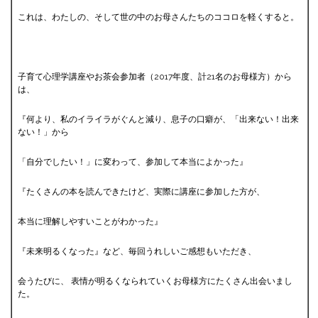
これは、わたしの、そして世の中のお母さんたちのココロを軽くすると。
子育て心理学講座やお茶会参加者（2017年度、計21名のお母様方）から
は、
『何より、私のイライラがぐんと減り、息子の口癖が、「出来ない！出来
ない！」から
「自分でしたい！」に変わって、参加して本当によかった』
『たくさんの本を読んできたけど、実際に講座に参加した方が、
本当に理解しやすいことがわかった』
『未来明るくなった』など、毎回うれしいご感想もいただき、
会うたびに、 表情が明るくなられていくお母様方にたくさん出会いまし
た。