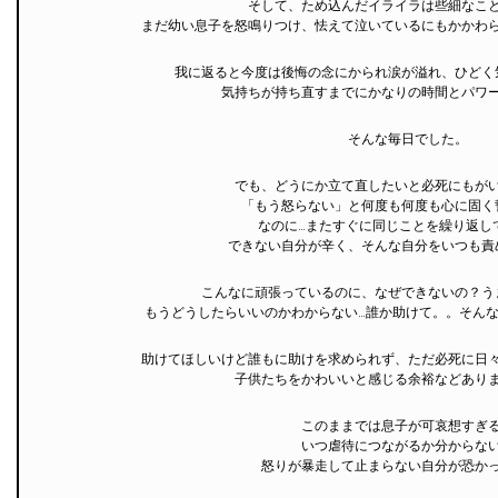
そして、ため込んだイライラは些細なこ
まだ幼い息子を怒鳴りつけ、怯えて泣いているにもかかわ
我に返ると今度は後悔の念にかられ涙が溢れ、ひどく
気持ちが持ち直すまでにかなりの時間とパワ
そんな毎日でした。
でも、どうにか立て直したいと必死にもが
「もう怒らない」と何度も何度も心に固く
なのに…またすぐに同じことを繰り返し
できない自分が辛く、そんな自分をいつも責
こんなに頑張っているのに、なぜできないの？う
もうどうしたらいいのかわからない…誰か助けて。。そん
助けてほしいけど誰もに助けを求められず、ただ必死に日
子供たちをかわいいと感じる余裕などあり
このままでは息子が可哀想すぎ
いつ虐待につながるか分からな
怒りが暴走して止まらない自分が恐か