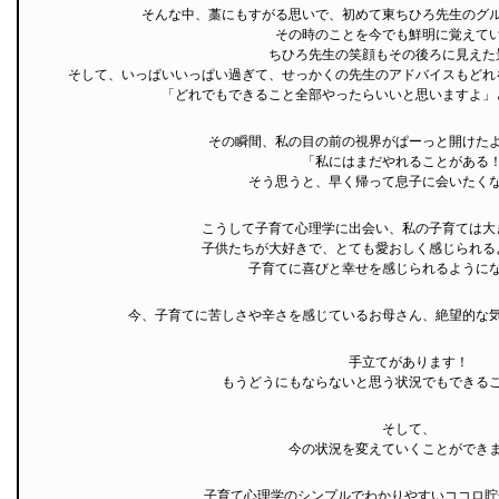
そんな中、藁にもすがる思いで、初めて東ちひろ先生のグ
その時のことを今でも鮮明に覚えて
ちひろ先生の笑顔もその後ろに見えた
そして、いっぱいいっぱい過ぎて、せっかくの先生のアドバイスもどれ
「どれでもできること全部やったらいいと思いますよ」
その瞬間、私の目の前の視界がぱーっと開けた
「私にはまだやれることがある
そう思うと、早く帰って息子に会いたく
こうして子育て心理学に出会い、私の子育ては大
子供たちが大好きで、とても愛おしく感じられる
子育てに喜びと幸せを感じられるように
今、子育てに苦しさや辛さを感じているお母さん、絶望的な
手立てがあります！
もうどうにもならないと思う状況でもできる
そして、
今の状況を変えていくことができ
子育て心理学のシンプルでわかりやすいココロ貯金