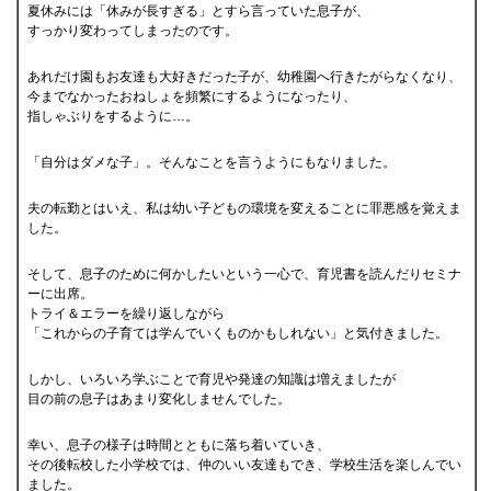
夏休みには「休みが長すぎる」とすら言っていた息子が、
すっかり変わってしまったのです。
あれだけ園もお友達も大好きだった子が、幼稚園へ行きたがらなくなり、
今までなかったおねしょを頻繁にするようになったり、
指しゃぶりをするように…。
「自分はダメな子」。そんなことを言うようにもなりました。
夫の転勤とはいえ、私は幼い子どもの環境を変えることに罪悪感を覚えま
した。
そして、息子のために何かしたいという一心で、育児書を読んだりセミナ
ーに出席。
トライ＆エラーを繰り返しながら
「これからの子育ては学んでいくものかもしれない」と気付きました。
しかし、いろいろ学ぶことで育児や発達の知識は増えましたが
目の前の息子はあまり変化しませんでした。
幸い、息子の様子は時間とともに落ち着いていき、
その後転校した小学校では、仲のいい友達もでき、学校生活を楽しんでい
ました。