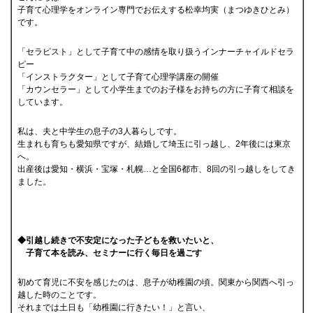
子育て心理学をオンライン専門でお伝えする松幸均実（まつゆきひとみ）
です。
「セラピスト」として子育て中の感情を取り扱うインナーチャイルドセラ
ピー
「インストラクター」として子育て心理学講座の開催
「カウンセラー」として小学生までのお子様をお持ちの方に子育て相談を
しています。
私は、夫と中学生の息子の3人暮らしです。
生まれも育ちも愛知県ですが、結婚して埼玉に引っ越し、2年後には東京
へ。
出産後は愛知・横浜・宝塚・札幌…と全国6都市、8回の引っ越しをしてき
ました。
◆引越し続きで不安定になった子どもを救いたいと、
子育て本を読み、セミナーに行く毎日を過ごす
初めて育児に不安を感じたのは、息子が幼稚園の頃。関東から関西へ引っ
越した時のことです。
それまでは土日も「幼稚園に行きたい！」と言い、