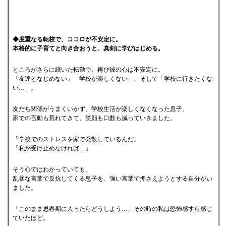
◆度重なる転校で、ココロが不安定に。
本格的に子育てと向き合おうと、真剣に学びはじめる。
ところがさらに続いた転勤で、再び彼の心は不安定に。
「友達となじめない」「学校が楽しくない」、そして「学校に行きたくな
い…」。
友だち関係がうまくいかず、学校生活が楽しくなくなった息子。
家での言動も荒れてきて、笑顔も口数も減っていきました。
「学校でのストレスを家で発散しているんだ」
「私が受け止めなければ…」
そう心ではわかっていても、
乱暴な言葉で反抗してくる息子を、強い言葉で押さえようとする自分がい
ました。
「このまま思春期に入ったらどうしよう…」その時の私は恐怖感すら感じ
ていたほど。