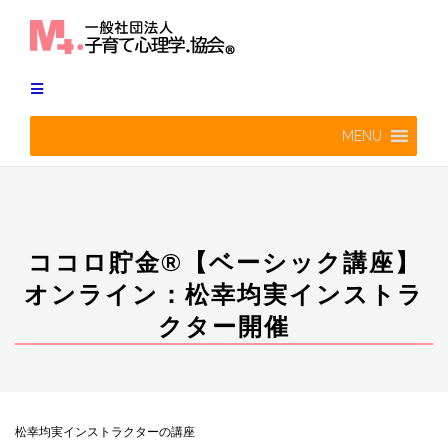
Skip
to
content
MENU
ココロ貯金®︎【ベーシック講座】
オンライン：松幸均実インストラ
クター開催
松幸均実インストラクターの講座