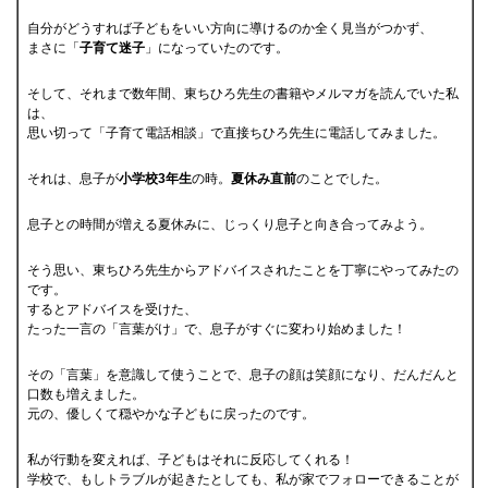
自分がどうすれば子どもをいい方向に導けるのか全く見当がつかず、
まさに「
子育て迷子
」になっていたのです。
そして、それまで数年間、東ちひろ先生の書籍やメルマガを読んでいた私
は、
思い切って「子育て電話相談」で直接ちひろ先生に電話してみました。
それは、息子が
小学校3年生
の時。
夏休み直前
のことでした。
息子との時間が増える夏休みに、じっくり息子と向き合ってみよう。
そう思い、東ちひろ先生からアドバイスされたことを丁寧にやってみたの
です。
するとアドバイスを受けた、
たった一言の「言葉がけ」で、息子がすぐに変わり始めました！
その「言葉」を意識して使うことで、息子の顔は笑顔になり、だんだんと
口数も増えました。
元の、優しくて穏やかな子どもに戻ったのです。
私が行動を変えれば、子どもはそれに反応してくれる！
学校で、もしトラブルが起きたとしても、私が家でフォローできることが