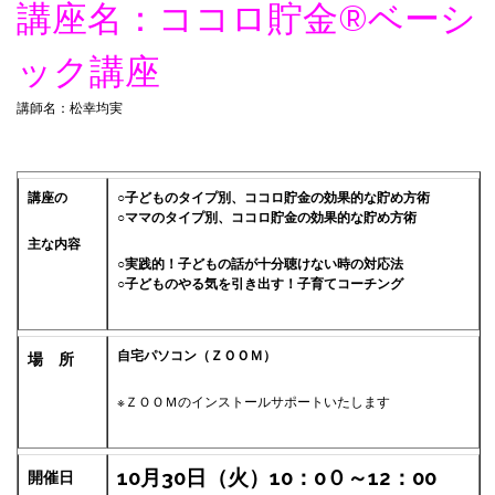
講座名：ココロ貯金®︎ベーシ
ック講座
講師名：松幸均実
講座の
○子どものタイプ別、ココロ貯金の効果的な貯め方術
○ママのタイプ別、ココロ貯金の効果的な貯め方術
主な内容
○実践的！子どもの話が十分聴けない時の対応法
○子どものやる気を引き出す！子育てコーチング
自宅パソコン（ＺＯＯＭ）
場 所
※ＺＯＯＭのインストールサポートいたします
10月30日（火
）10：0０～12：00
開催日