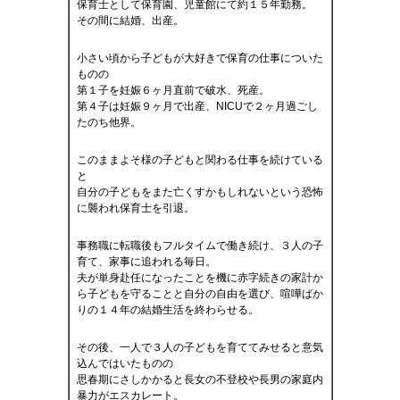
保育士として保育園、児童館にて約１５年勤務。
その間に結婚、出産。
小さい頃から子どもが大好きで保育の仕事についた
ものの
第１子を妊娠６ヶ月直前で破水、死産。
第４子は妊娠９ヶ月で出産、NICUで２ヶ月過ごし
たのち他界。
このままよそ様の子どもと関わる仕事を続けている
と
自分の子どもをまた亡くすかもしれないという恐怖
に襲われ保育士を引退。
事務職に転職後もフルタイムで働き続け、３人の子
育て、家事に追われる毎日。
夫が単身赴任になったことを機に赤字続きの家計か
ら子どもを守ることと自分の自由を選び、喧嘩ばか
りの１４年の結婚生活を終わらせる。
その後、一人で３人の子どもを育ててみせると意気
込んではいたものの
思春期にさしかかると長女の不登校や長男の家庭内
暴力がエスカレート。