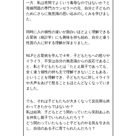
一方、私は世間でよくいう毒母なのではないか？と
母娘問題の専門カウンセラーの元、自分と子どもの
ためにさらに無意識の思い込みのしくみを学びまし
た。
同時に人の個性の違いが面白いほどよく理解できる
占星術（統計学）にも興味を持ち始め、自分と違う
性質の人に対する理解が深まりました。
NLPと占星術を学んで４年、子どもたちへの怒りや
イライラ、不安は自分の無意識からの反応であるこ
と、私と子どもたちとは「たとえ親子であっても、
全く違う個性の持ち主で理解できないこともある」
ということを理解でき、子どもたちに対しイライラ
や大声をあげて怒ることもほとんどなくなっていき
ました。
でも、それは子どもたちが大きくなって反抗期も終
わってきたからではないか？
私は結局、子どもとどう関わっていたら笑顔あふれ
る仲良し親子でいられたんだろう？
どう関わっていたらもっと子どものやる気を引き出
し、自信のある子に育てられたんだろう？