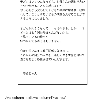
子どもはいくつになっても、お母さんの関わり方ひ
とつで変わることを実感しました。
やっと心から安心して子どもの笑顔に癒され、親離
れしていこうとする子どもの成長を見守ることがで
きるようになりました。
子どもが大きくなって、「もう今さら」とか、「子
どもとはもう関わりほとんどないから」
と思っているお母さん
いつからでも遅くはありません。
心から笑いあえる親子関係を取り戻し、
これからの自分の人生を、楽しく生き生きと輝いて
過ごせるよう応援させていただきます。
寺倉じゅん
[
/vc_column_text
][
/vc_column
][
/vc_row
]