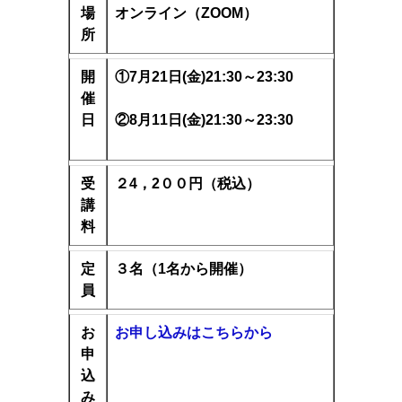
場
オンライン（ZOOM）
所
開
①7
月21日(金)21:30～23:30
催
日
②8月11日(金)21:30～23:30
受
２4，2００円（税込）
講
料
定
３名（1名から開催）
員
お
お申し込みはこちらから
申
込
み