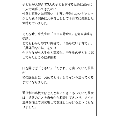
子どもが大好きで3人の子どもを守るために必死に
一人で頑張ってきたのに
仲良し家族とは程遠い、お互い干渉しないギクシャ
クした親子関係に元保育士として子育てに失敗した
気持ちでいました。
そんな時、東先生の「ココロ貯金®」を知り講座を
受講。
とてもわかりやすい内容で、「怒らない子育て」、
「具体的な方法」を知り
今さらながら大学生と高校生、中学生の子どもに試
してみたところ効果的面！
口を開けば「うざい」「だまれ」と言っていた長男
が
私の誕生日に「おめでとう」とラインを送ってくる
までになりました。
通信制の高校でほとんど家に引きこもっていた長女
は、進路のことを自分から相談してきたり、メイク
道具を揃えてお化粧して友達と出かけるようにもな
りました。