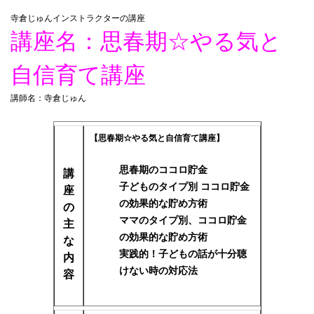
寺倉じゅんインストラクターの講座
講座名：思春期☆やる気と
自信育て講座
講師名：寺倉じゅん
【思春期☆やる気と自信育て講座】
思春期のココロ貯金
講
子どものタイプ別 ココロ貯金
座
の効果的な貯め方術
の
ママのタイプ別、ココロ貯金
主
の効果的な貯め方術
な
実践的！子どもの話が十分聴
内
けない時の対応法
容