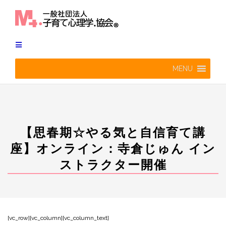
Skip
to
content
MENU
【思春期☆やる気と自信育て講
座】オンライン：寺倉じゅん イン
ストラクター開催
[
vc_row
][
vc_column
][
vc_column_text
]