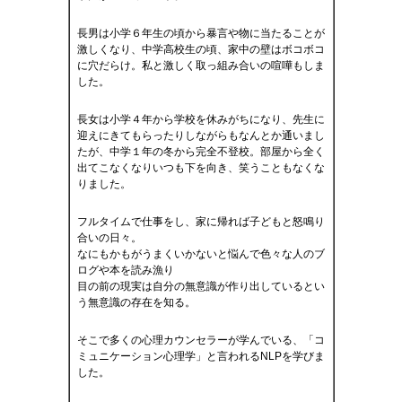
長男は小学６年生の頃から暴言や物に当たることが
激しくなり、中学高校生の頃、家中の壁はボコボコ
に穴だらけ。私と激しく取っ組み合いの喧嘩もしま
した。
長女は小学４年から学校を休みがちになり、先生に
迎えにきてもらったりしながらもなんとか通いまし
たが、中学１年の冬から完全不登校。部屋から全く
出てこなくなりいつも下を向き、笑うこともなくな
りました。
フルタイムで仕事をし、家に帰れば子どもと怒鳴り
合いの日々。
なにもかもがうまくいかないと悩んで色々な人のブ
ログや本を読み漁り
目の前の現実は自分の無意識が作り出しているとい
う無意識の存在を知る。
そこで多くの心理カウンセラーが学んでいる、「コ
ミュニケーション心理学」と言われるNLPを学びま
した。