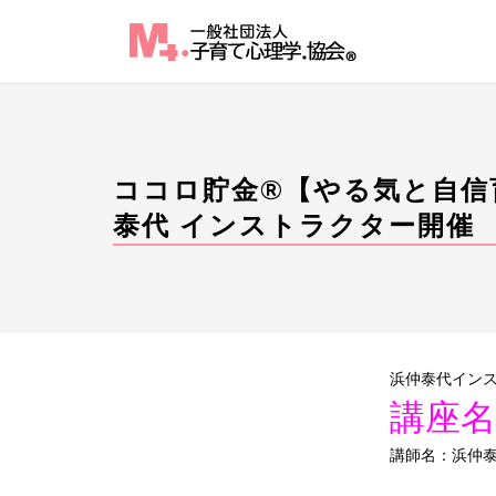
Skip
to
content
ココロ貯金®︎【やる気と自
泰代 インストラクター開催
浜仲泰代イン
講座
講師名：浜仲