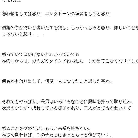
忘れ物をしては怒り、エレクトーンの練習をしろと怒り、
宿題の字が汚いと書いた字を消し、しっかりしろと怒り、難しいこと
じゃないと怒り．．．
怒っていてはいけないとわかっていても
私の口からは、ガミガミクドクドねちねち しか出てこなくなりまし
何もかも放り出して、何度一人になりたいと思った事か。
それでもやっぱり、長男はいろいろなことに興味を持って取り組み、
次男も少しずつ成長している様子があり、二人がとてもかわいくて
怒ることをやめたい。もっと余裕を持ちたい。
私さえ変われば、この子たちはきっともっと伸びていく。