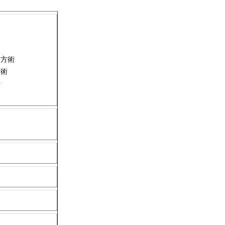
め方術
方術
法