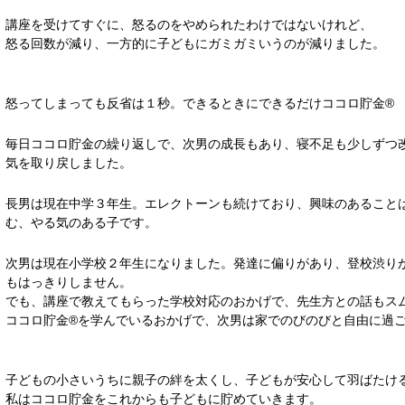
講座を受けてすぐに、怒るのをやめられたわけではないけれど、
怒る回数が減り、一方的に子どもにガミガミいうのが減りました。
怒ってしまっても反省は１秒。できるときにできるだけココロ貯金®
毎日ココロ貯金の繰り返しで、次男の成長もあり、寝不足も少しずつ
気を取り戻しました。
長男は現在中学３年生。エレクトーンも続けており、興味のあること
む、やる気のある子です。
次男は現在小学校２年生になりました。発達に偏りがあり、登校渋り
もはっきりしません。
でも、講座で教えてもらった学校対応のおかげで、先生方との話もス
ココロ貯金®を学んでいるおかげで、次男は家でのびのびと自由に過
子どもの小さいうちに親子の絆を太くし、子どもが安心して羽ばたけ
私はココロ貯金をこれからも子どもに貯めていきます。