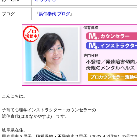
ブログ
『
浜仲泰代 ブログ
』
こんにちは。
子育て心理学インストラクター・カウンセラーの
浜仲泰代(はまなかやすよ) です。
岐阜県在住、
思春期中３男子、聴覚過敏・不登校小２男子（2022.4.2現在）の母で