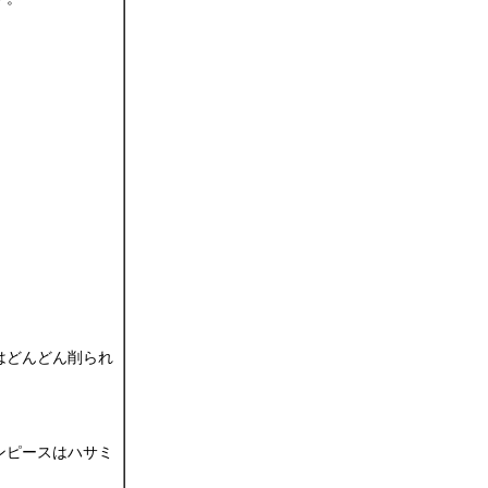
。
はどんどん削られ
ンピースはハサミ