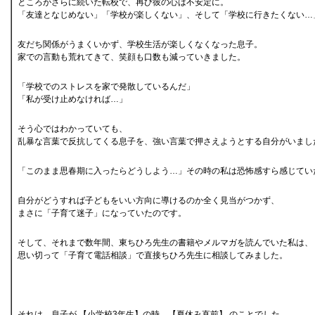
ところがさらに続いた転校で、再び彼の心は不安定に。
「友達となじめない」「学校が楽しくない」、そして「学校に行きたくない…
友だち関係がうまくいかず、学校生活が楽しくなくなった息子。
家での言動も荒れてきて、笑顔も口数も減っていきました。
「学校でのストレスを家で発散しているんだ」
「私が受け止めなければ…」
そう心ではわかっていても、
乱暴な言葉で反抗してくる息子を、強い言葉で押さえようとする自分がいまし
「このまま思春期に入ったらどうしよう…」その時の私は恐怖感すら感じてい
自分がどうすれば子どもをいい方向に導けるのか全く見当がつかず、
まさに「子育て迷子」になっていたのです。
そして、それまで数年間、東ちひろ先生の書籍やメルマガを読んでいた私は、
思い切って「子育て電話相談」で直接ちひろ先生に相談してみました。
それは、息子が 【小学校3年生】の時。【夏休み直前】 のことでした。