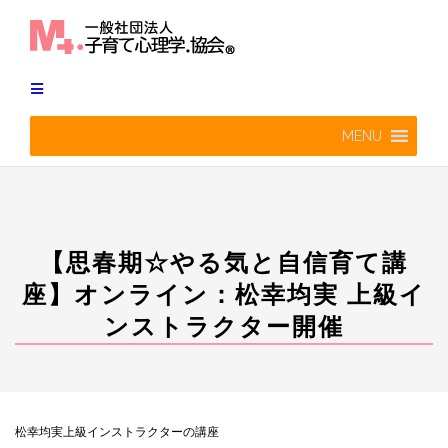
Skip
to
content
MENU
【思春期☆やる気と自信育て講
座】オンライン：松幸均実 上級イ
ンストラクター開催
松幸均実上級インストラクターの講座