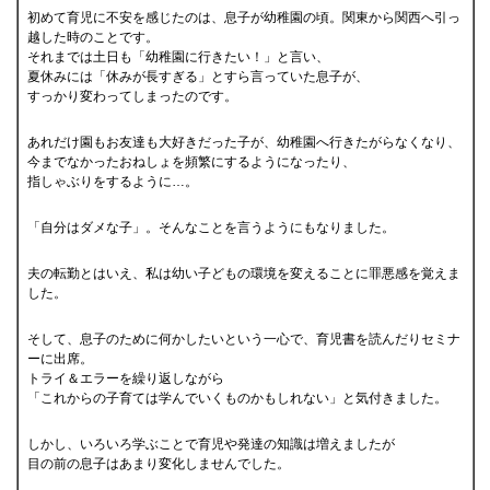
初めて育児に不安を感じたのは、息子が幼稚園の頃。関東から関西へ引っ
越した時のことです。
それまでは土日も「幼稚園に行きたい！」と言い、
夏休みには「休みが長すぎる」とすら言っていた息子が、
すっかり変わってしまったのです。
あれだけ園もお友達も大好きだった子が、幼稚園へ行きたがらなくなり、
今までなかったおねしょを頻繁にするようになったり、
指しゃぶりをするように…。
「自分はダメな子」。そんなことを言うようにもなりました。
夫の転勤とはいえ、私は幼い子どもの環境を変えることに罪悪感を覚えま
した。
そして、息子のために何かしたいという一心で、育児書を読んだりセミナ
ーに出席。
トライ＆エラーを繰り返しながら
「これからの子育ては学んでいくものかもしれない」と気付きました。
しかし、いろいろ学ぶことで育児や発達の知識は増えましたが
目の前の息子はあまり変化しませんでした。