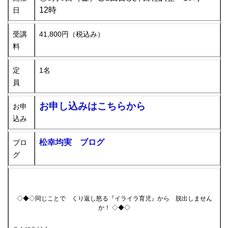
12時
日
受講
41,800円（税込み）
料
定
1名
員
お申し込みはこちらから
お申
込み
松幸均実 ブログ
ブロ
グ
◇◆◇同じことで くり返し怒る『イライラ育児』から 脱出しません
か！ ◇◆◇