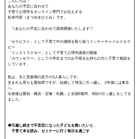
こんにちは！
あなたの予定に合わせて
子育て心理学をオンライン専門でお伝えする
松幸均実（まつゆきひとみ）です。
♡あなたの予定に合わせて講座開催いたします♡
「セラピスト」として子育て中の感情を取り扱うインナーチャイルドセラ
ピー
「インストラクター」として子育て心理学講座の開催
「カウンセラー」として小学生までのお子様をお持ちの方に子育て相談を
しています。
私は、夫と思春期の息子の3人暮らしです。
生まれも育ちも愛知県ですが、結婚して埼玉に引っ越し、2年後には東京
へ。
出産後は愛知・横浜・宝塚・札幌…と全国6都市、8回の引っ越しをしてき
ました。
◆引越し続きで不安定になった子どもを救いたいと、
子育て本を読み、セミナーに行く毎日を過ごす