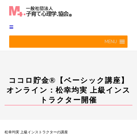
Skip
to
content
MENU
ココロ貯金®︎【ベーシック講座】
オンライン：松幸均実 上級インス
トラクター開催
松幸均実 上級インストラクターの講座