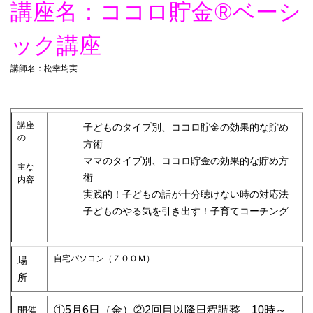
講座名：ココロ貯金®︎ベーシ
ック講座
講師名：松幸均実
講座
子どものタイプ別、ココロ貯金の効果的な貯め
の
方術
ママのタイプ別、ココロ貯金の効果的な貯め方
主な
術
内容
実践的！子どもの話が十分聴けない時の対応法
子どものやる気を引き出す！子育てコーチング
自宅パソコン（ＺＯＯＭ）
場
所
①5月6日（金）②2回目以降日程調整 10
時～
開催