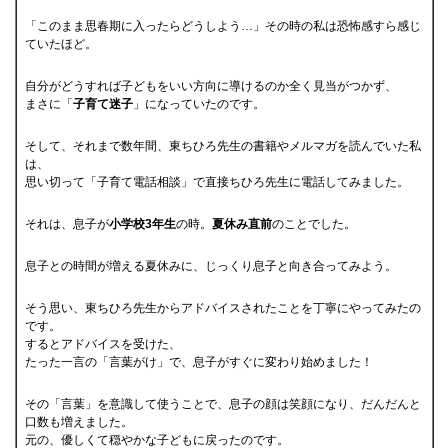
「このまま思春期に入ったらどうしよう…」その時の私は恐怖感すら感じ
ていたほど。
自分がどうすれば子どもをいい方向に導けるのか全く見当がつかず、
まさに「
子育て迷子
」になっていたのです。
そして、それまで数年間、東ちひろ先生の書籍やメルマガを読んでいた私
は、
思い切って「子育て電話相談」で直接ちひろ先生に電話してみました。
それは、息子が
小学校3年生
の時。
夏休み直前
のことでした。
息子との時間が増える夏休みに、じっくり息子と向き合ってみよう。
そう思い、東ちひろ先生からアドバイスされたことを丁寧にやってみたの
です。
するとアドバイスを受けた、
たった一言の「言葉がけ」で、息子がすぐに変わり始めました！
その「言葉」を意識して使うことで、息子の顔は笑顔になり、だんだんと
口数も増えました。
元の、優しくて穏やかな子どもに戻ったのです。