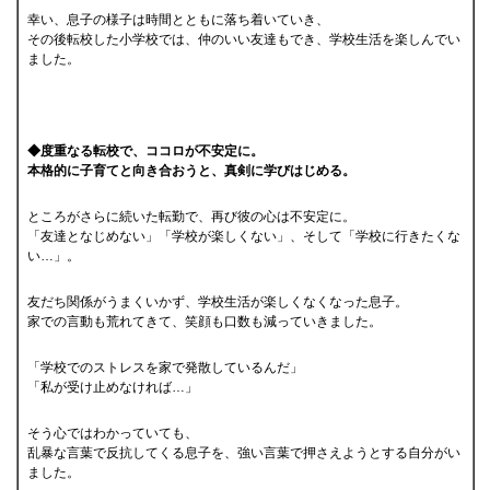
幸い、息子の様子は時間とともに落ち着いていき、
その後転校した小学校では、仲のいい友達もでき、学校生活を楽しんでい
ました。
◆度重なる転校で、ココロが不安定に。
本格的に子育てと向き合おうと、真剣に学びはじめる。
ところがさらに続いた転勤で、再び彼の心は不安定に。
「友達となじめない」「学校が楽しくない」、そして「学校に行きたくな
い…」。
友だち関係がうまくいかず、学校生活が楽しくなくなった息子。
家での言動も荒れてきて、笑顔も口数も減っていきました。
「学校でのストレスを家で発散しているんだ」
「私が受け止めなければ…」
そう心ではわかっていても、
乱暴な言葉で反抗してくる息子を、強い言葉で押さえようとする自分がい
ました。