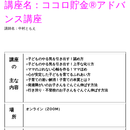
講座名：ココロ貯金®︎アドバ
ンス講座
講師名：中村ともえ
講座
○子どものやる気を引き出す！認め方
○子どものやる気を引き出す！上手な叱り方
の
○ママのぶれない心軸を作る！ママほめ
○心が安定した子どもを育てるふれあい方
主な
○子育ての迷い解消！子育ての本質とは？
○発達障がいのお子さんをぐんぐん伸ばす方法
内容
○行き渋り・不登校のお子さんをぐんぐん伸ばす方法
場
オンライン（ZOOM）
所