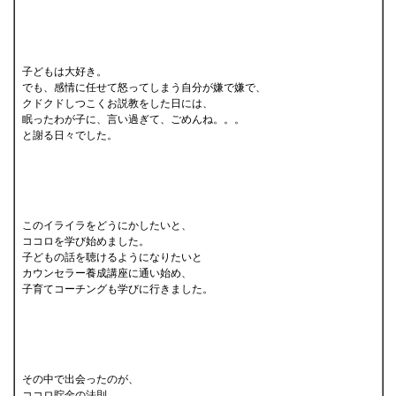
子どもは大好き。
でも、感情に任せて怒ってしまう自分が嫌で嫌で、
クドクドしつこくお説教をした日には、
眠ったわが子に、言い過ぎて、ごめんね。。。
と謝る日々でした。
このイライラをどうにかしたいと、
ココロを学び始めました。
子どもの話を聴けるようになりたいと
カウンセラー養成講座に通い始め、
子育てコーチングも学びに行きました。
その中で出会ったのが、
ココロ貯金の法則、