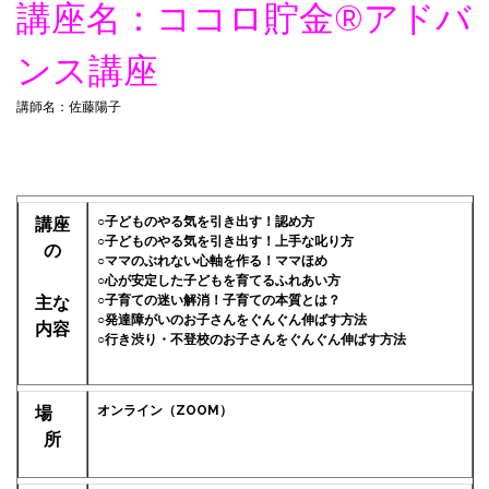
講座名：ココロ貯金®︎アドバ
ンス講座
講師名：佐藤陽子
講座
○子どものやる気を引き出す！認め方
○子どものやる気を引き出す！上手な叱り方
の
○ママのぶれない心軸を作る！ママほめ
○心が安定した子どもを育てるふれあい方
主な
○子育ての迷い解消！子育ての本質とは？
○発達障がいのお子さんをぐんぐん伸ばす方法
内容
○行き渋り・不登校のお子さんをぐんぐん伸ばす方法
場
オンライン（ZOOM）
所