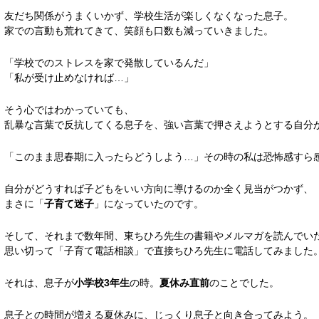
友だち関係がうまくいかず、学校生活が楽しくなくなった息子。
家での言動も荒れてきて、笑顔も口数も減っていきました。
「学校でのストレスを家で発散しているんだ」
「私が受け止めなければ…」
そう心ではわかっていても、
乱暴な言葉で反抗してくる息子を、強い言葉で押さえようとする自分
「このまま思春期に入ったらどうしよう…」その時の私は恐怖感すら
自分がどうすれば子どもをいい方向に導けるのか全く見当がつかず、
まさに「
子育て迷子
」になっていたのです。
そして、それまで数年間、東ちひろ先生の書籍やメルマガを読んでい
思い切って「子育て電話相談」で直接ちひろ先生に電話してみました
それは、息子が
小学校3年生
の時。
夏休み直前
のことでした。
息子との時間が増える夏休みに、じっくり息子と向き合ってみよう。