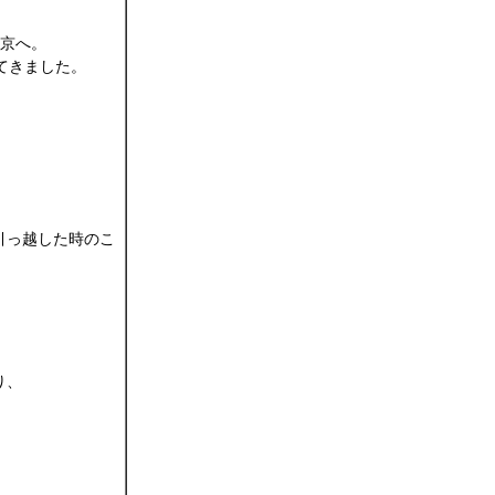
東京へ。
てきました。
引っ越した時のこ
り、