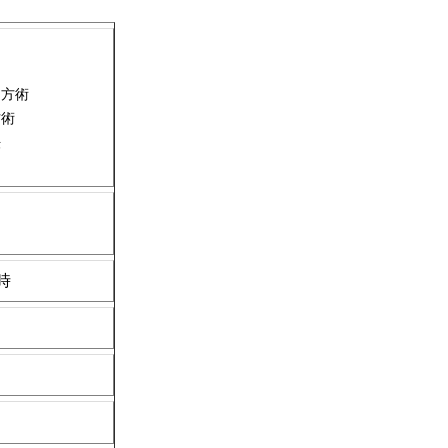
め方術
方術
法
時