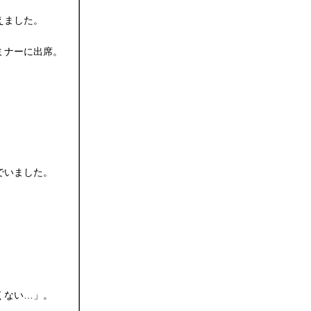
えました。
ミナーに出席。
。
でいました。
くない…」。