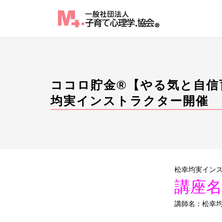
Skip
to
content
ココロ貯金®︎【やる気と自
均実インストラクター開催
松幸均実イン
講座
講師名：松幸