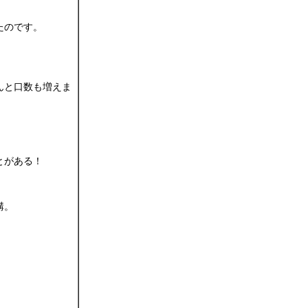
たのです。
んと口数も増えま
とがある！
講。