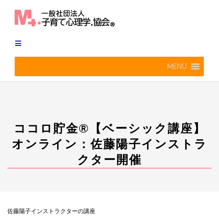
Skip
to
content
MENU
ココロ貯金®︎【ベーシック講座】
オンライン：佐藤陽子インストラ
クター開催
佐藤陽子インストラクターの講座