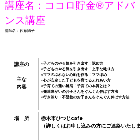
講座名：ココロ貯金®︎アドバ
ンス講座
講師名：佐藤陽子
講座の
○子どものやる気を引き出す！認め方
○子どものやる気を引き出す！上手な叱り方
○ママのぶれない心軸を作る！ママほめ
主な
○心が安定した子どもを育てるふれあい方
内容
○子育ての迷い解消！子育ての本質とは？
○発達障がいのお子さんをぐんぐん伸ばす方法
○行き渋り・不登校のお子さんをぐんぐん伸ばす方法
場 所
栃木市ひつじcafe
（詳しくはお申し込みの方にご連絡いたし