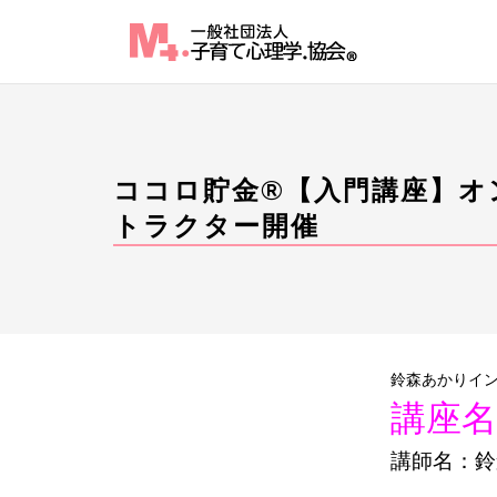
Skip
to
content
ココロ貯金®︎【入門講座】
トラクター開催
鈴森あかりイ
講座名
講師名：鈴